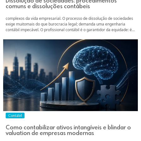
Dissolução de sociedades: procedimentos
comuns e dissoluções contábeis
complexos da vida empresarial. O processo de dissolução de sociedades
exige muitomais do que burocracia legal; demanda uma engenharia
contábil impecável. O profissional contábil é o garantidor da equidade: é
ele quem assegura que o sócioretirante receba exatamente o que lhe é
de direito, sem desfalcar ou inviabilizar acontinuidade da operação para
os sócios remanescentes....
Contábil
Como contabilizar ativos intangíveis e blindar o
valuation de empresas modernas