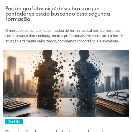
Perícia grafotécnica: descubra porque
contadores estão buscando essa segunda
formação
O mercado da contabilidade mudou de forma radical nos últimos anos:
com o avanço datecnologia, muitos profissionais encontraram nichos de
atuação altamente valorizados, commenos concorrência e excelente
retorno financeiro. É exatamente nesse cenário que aperícia grafotécnica
surge como uma das especialidades mais lucrativas para oscontadores.
Neste artigo, vamos entender o que é essa ciência, como...
Contábil