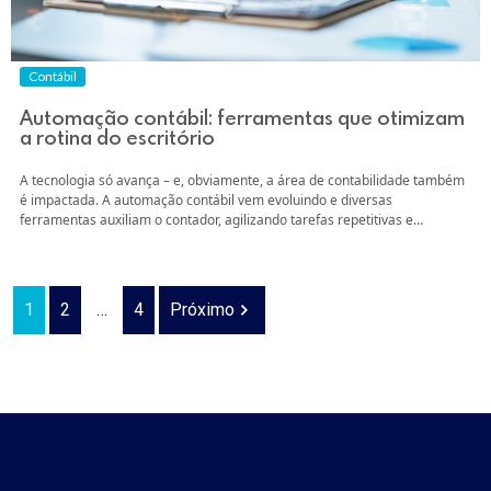
Contábil
Automação contábil: ferramentas que otimizam
a rotina do escritório
A tecnologia só avança – e, obviamente, a área de contabilidade também
é impactada. A automação contábil vem evoluindo e diversas
ferramentas auxiliam o contador, agilizando tarefas repetitivas e
permitindo que o profissional tenha mais tempo para decisões
estratégicas. Automação contábil e integração de dados via ERP
(Enterprise Resource Planning) O uso de sistemas de...
1
2
…
4
Próximo