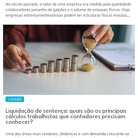
No século passado, o valor de uma empresa era medido pela quantidade
colaboradores,tamanho de galpões e o volume de estoques físicos. Hoje,
empresas extremamentevaliosas podem ter estruturas físicas enxutas,
mas detêm um patrimônio invisívelgigantesco: marcas consolidadas,
softwares proprietários, patentes, carteiras de clientes etecnologias
disruptivas. Com essa situação, como contabilizar ativos intangíveis?
Dominar este nicho da...
Contábil
Liquidação de sentença: quais são os principais
cálculos trabalhistas que contadores precisam
conhecer?
Uma das áreas mais rentáveis, dinâmicas e com demanda crescente na