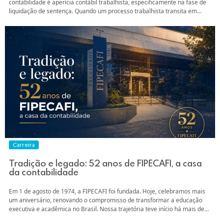
contabilidade é aperícia contábil trabalhista, especificamente na fase de
liquidação de sentença. Quando um processo trabalhista transita em
julgado (ou seja, quando não cabem maisrecursos sobre o mérito), o juiz
determina que os direitos reconhecidos na sentença sejamtransformados
em valores monetários. É exatamente nesse...
Carreira
Tradição e legado: 52 anos de FIPECAFI, a casa
da contabilidade
Em 1 de agosto de 1974, a FIPECAFI foi fundada. Hoje, celebramos mais
um aniversário, renovando o compromisso de transformar a educação
executiva e acadêmica no Brasil. Nossa trajetória teve início há mais de
cinco décadas, quando professores do Departamento de Contabilidade e